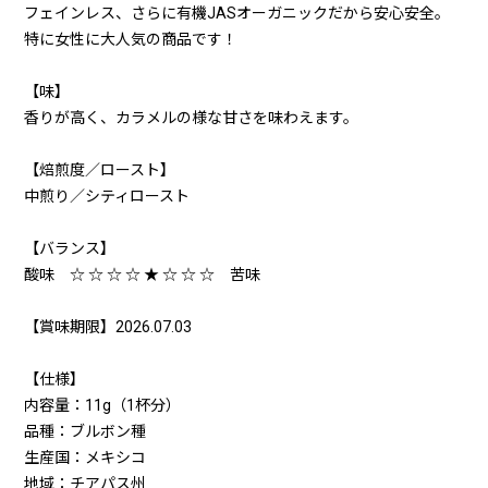
フェインレス、さらに有機JASオーガニックだから安心安全。
特に女性に大人気の商品です！
【味】
香りが高く、カラメルの様な甘さを味わえます。
【焙煎度／ロースト】
中煎り／シティロースト
【バランス】
酸味 ☆ ☆ ☆ ☆ ★ ☆ ☆ ☆ 苦味
【賞味期限】2026.07.03
【仕様】
内容量：11g（1杯分）
品種：ブルボン種
生産国：メキシコ
地域：チアパス州