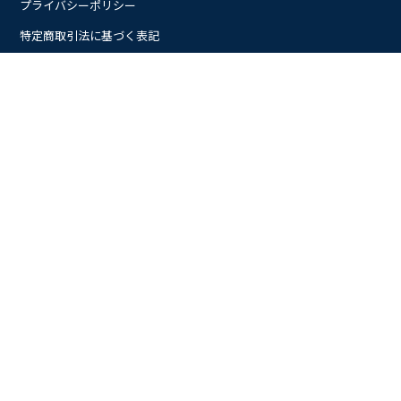
プライバシーポリシー
特定商取引法に基づく表記
会員規約
公式サイト
カフェサイト
OEMサイト（卸販売）
メールマガジン（月1，2回）
クーポンや新商品、キャンペーンなどの情報をお届けいたします。
登録
© 有機JASオーガニックコーヒー・カフェインレスコーヒー
TOTTORI COFFEE ROASTER