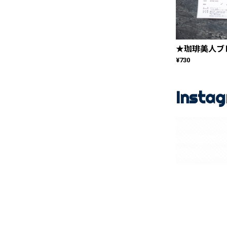
★珈琲美人ブレン
¥730
Insta