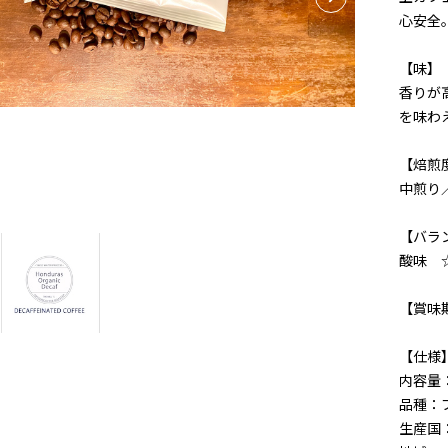
心安全
【味】
香りが
を味わ
【焙煎
中煎り
【バラ
酸味 ☆
【賞味
【仕様
内容量
品種：
生産国