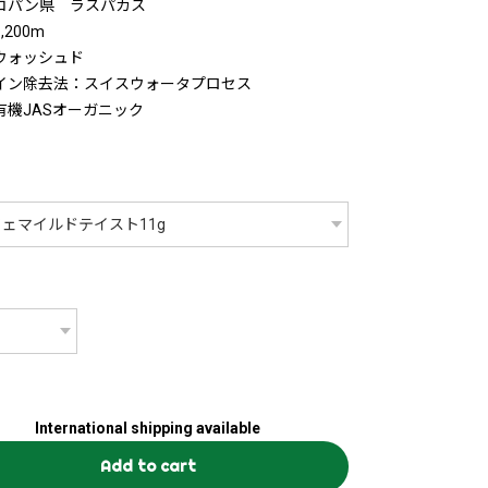
コパン県 ラスパカス
,200m
ウォッシュド
イン除去法：スイスウォータプロセス
有機JASオーガニック
International shipping available
Add to cart