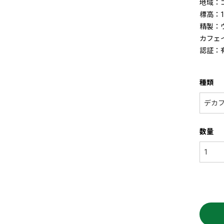
地域：
標高：1
精製：
カフェ
認証：
種類
数量