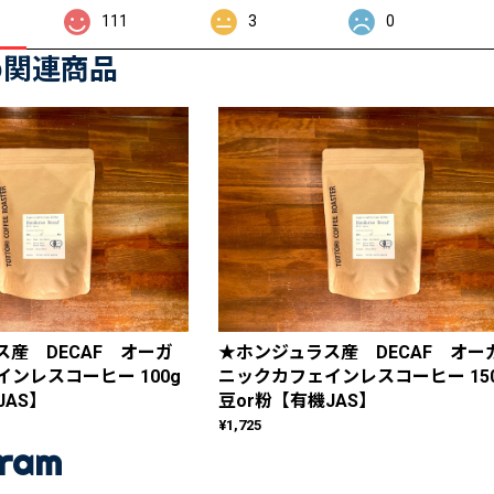
111
3
0
め関連商品
産 DECAF オーガ
★ホンジュラス産 DECAF オー
ンレスコーヒー 100g
ニックカフェインレスコーヒー 15
JAS】
豆or粉【有機JAS】
¥1,725
gram