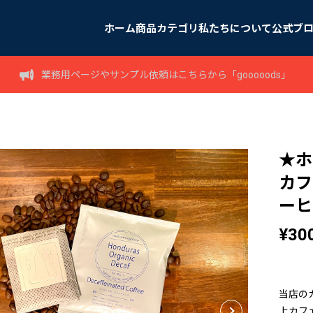
ホーム
商品カテゴリ
私たちについて
公式ブ
業務用ページやサンプル依頼はこちらから「gooooods」
★ホ
カフ
ーヒ
¥30
当店の
上カフ