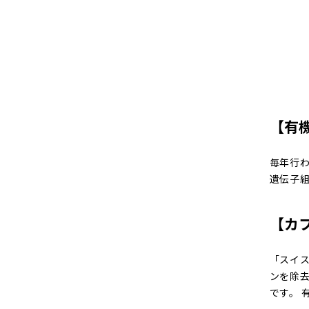
【有
毎年行
遺伝子
【カ
「スイ
ンを除
です。 