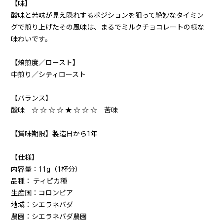
【味】
酸味と苦味が見え隠れするポジションを狙って絶妙なタイミン
グで煎り上げたその風味は、まるでミルクチョコレートの様な
味わいです。
【焙煎度／ロースト】
中煎り／シティロースト
【バランス】
酸味 ☆ ☆ ☆ ☆ ★ ☆ ☆ ☆ 苦味
【賞味期限】製造日から1年
【仕様】
内容量：11g（1杯分）
品種： ティピカ種
生産国：コロンビア
地域：シエラネバダ
農園：シエラネバダ農園