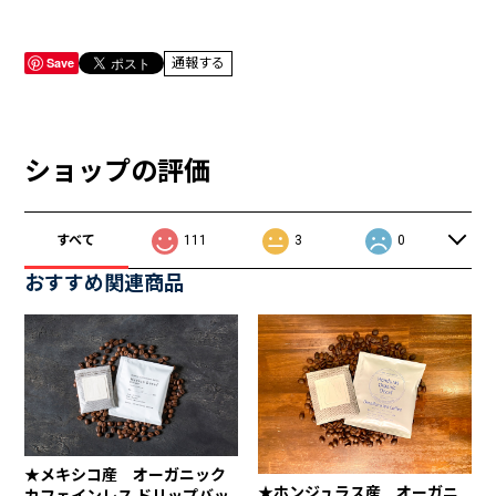
Save
通報する
ショップの評価
すべて
111
3
0
おすすめ関連商品
★メキシコ産 オーガニック
★ホンジュラス産 オーガニ