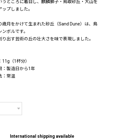
いうところに着目し、麒麟獅子・鳥取砂丘・大山を
アップしました。
歳月をかけて生まれた砂丘（Sand Dune）は、鳥
シンボルです。
創り出す芸術の丘の壮大さを味で表現しました。
】
11g（1杯分）
限：製造日から1年
法：常温
International shipping available