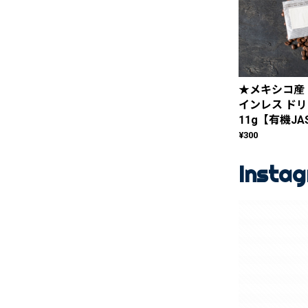
★メキシコ産
インレス ド
11g【有機JA
¥300
Insta