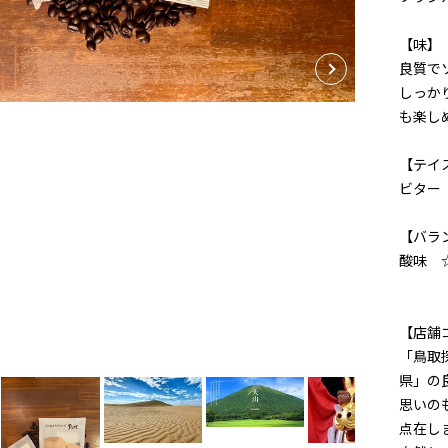
【味】
良質で
しっか
も楽し
【テイ
ビター
【バラ
酸味 ☆
【店舗
「鳥取
県」の
思いの
点在し