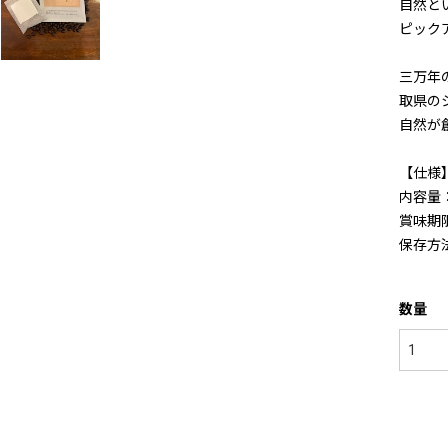
自然と
ピック
三万年の
取県の
自然が
【仕様
内容量：
賞味期
保存方
数量