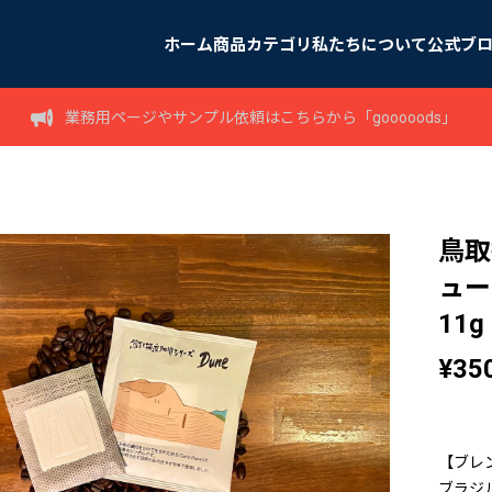
ホーム
商品カテゴリ
私たちについて
公式ブ
業務用ページやサンプル依頼はこちらから「gooooods」
鳥取
ュー
11g
¥35
【ブレ
ブラジ