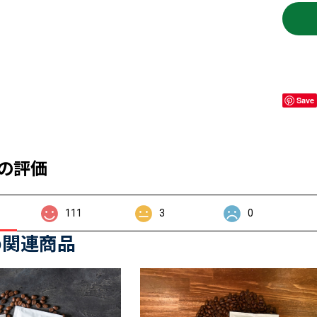
Save
の評価
111
3
0
め関連商品